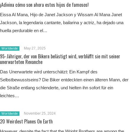
¡Adivina cómo son ahora estos hijos de famosos!
Eissa Al Mana, Hijo de Janet Jackson y Wissam Al Mana Janet
Jackson, la legendaria cantante, bailarina y actriz, ha dejado una
huella perdurable en el…
May 27, 2025
Worldwide
95-Jähriger, der von Bikern belästigt wird, verblüfft sie mit seiner
unerwarteten Revanche
Das Unerwartete wird unterschätzt: Ein Kampf des
Selbstbewusstseins? Die Biker entdeckten einen älteren Mann, der
die Straße entlang schlenderte, und hielten ihn sofort für ein
leichtes…
November 25, 2024
Worldwide
20 Weirdest Planes On Earth
However, despite the fact that the Wright Brothers are among the