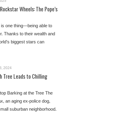
2025
 Rockstar Wheels: The Pope’s
 is one thing—being able to
r. Thanks to their wealth and
rld’s biggest stars can
3, 2024
h Tree Leads to Chilling
op Barking at the Tree The
x, an aging ex-police dog,
small suburban neighborhood.