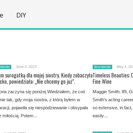
fe
DIY
June 4, 2025
May 4, 20
ldwide
Worldwide
m surogatką dla mojej siostry. Kiedy zobaczyła
Timeless Beauties: 
cko, powiedziała: „Nie chcemy go już”.
Fine Wine
oria zaczyna się poniżej Wiedziałem, że coś
Maggie Smith: 89, Go
 nie tak, gdy moja siostra, z którą byłem w
Smith’s acting caree
racji, pojawiła się niespodziewanie i obsypała
so extensive, in fact, 
e miłością. Potem…
easily…