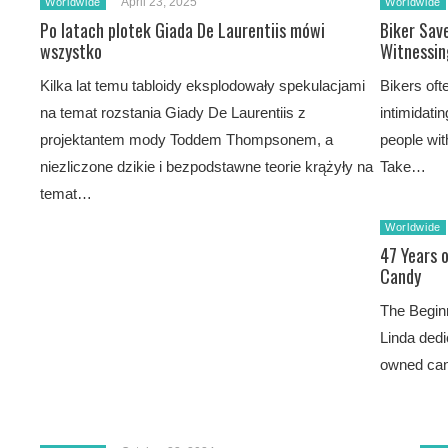
April 23, 2025
Worldwide
Worldwide
Po latach plotek Giada De Laurentiis mówi
Biker Sav
wszystko
Witnessin
Kilka lat temu tabloidy eksplodowały spekulacjami
Bikers ofte
na temat rozstania Giady De Laurentiis z
intimidatin
projektantem mody Toddem Thompsonem, a
people wit
niezliczone dzikie i bezpodstawne teorie krążyły na
Take…
temat…
Worldwide
47 Years o
Candy
The Beginn
Linda dedi
owned can