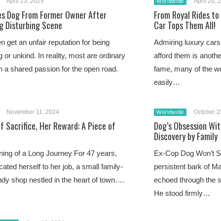
April 23, 2025
April 20, 
Worldwide
es Dog From Former Owner After
From Royal Rides to
g Disturbing Scene
Car Tops Them All!
n get an unfair reputation for being
Admiring luxury cars
g or unkind. In reality, most are ordinary
afford them is anothe
h a shared passion for the open road.
fame, many of the wo
easily…
November 11, 2024
October 2
Worldwide
f Sacrifice, Her Reward: A Piece of
Dog’s Obsession Wit
Discovery by Family
ing of a Long Journey For 47 years,
Ex-Cop Dog Won’t St
cated herself to her job, a small family-
persistent bark of Ma
dy shop nestled in the heart of town….
echoed through the 
He stood firmly…