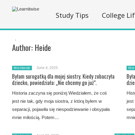
Study Tips
College Li
.
Author:
Heide
June 4, 2025
Worldwide
Wor
Byłam surogatką dla mojej siostry. Kiedy zobaczyła
Była
dziecko, powiedziała: „Nie chcemy go już”.
dzie
Historia zaczyna się poniżej Wiedziałem, że coś
Hist
jest nie tak, gdy moja siostra, z którą byłem w
jest
separacji, pojawiła się niespodziewanie i obsypała
sepa
mnie miłością. Potem…
mni