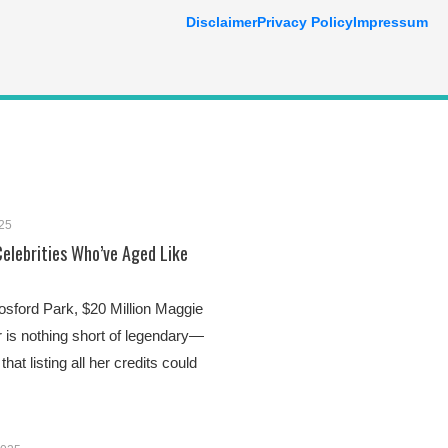
Disclaimer
Privacy Policy
Impressum
25
Celebrities Who’ve Aged Like
sford Park, $20 Million Maggie
r is nothing short of legendary—
that listing all her credits could